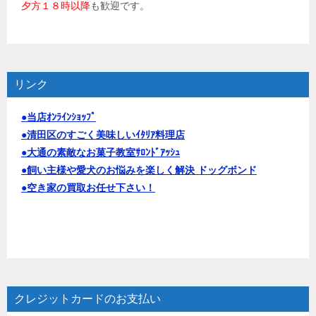
夕方１８時以降
も歓迎です。
リンク
●当店ｵﾝﾗｲﾝｼｮｯﾌﾟ
●清田区のすごく美味しいｲﾀﾘｱ料理店
●大通の素敵なお菓子教室ｻﾛﾝﾄﾞｱｯｼｭ
●飼い主様や愛犬のお悩みを楽しく解決 ドッグボンド
●空き家の買取お任せ下さい！
クレジットカードのお支払い