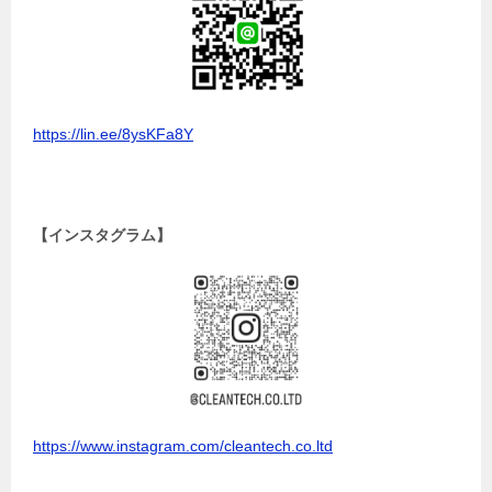
https://lin.ee/8ysKFa8Y
【インスタグラム】
https://www.instagram.com/cleantech.co.ltd