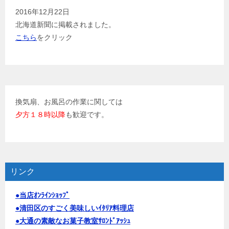
2016年12月22日
北海道新聞に掲載されました。
こちら
をクリック
換気扇、お風呂の作業に関しては
夕方１８時以降
も歓迎です。
リンク
●当店ｵﾝﾗｲﾝｼｮｯﾌﾟ
●清田区のすごく美味しいｲﾀﾘｱ料理店
●大通の素敵なお菓子教室ｻﾛﾝﾄﾞｱｯｼｭ