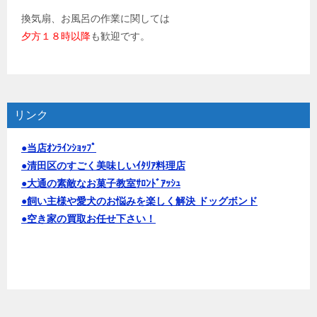
換気扇、お風呂の作業に関しては
夕方１８時以降
も歓迎です。
リンク
●当店ｵﾝﾗｲﾝｼｮｯﾌﾟ
●清田区のすごく美味しいｲﾀﾘｱ料理店
●大通の素敵なお菓子教室ｻﾛﾝﾄﾞｱｯｼｭ
●飼い主様や愛犬のお悩みを楽しく解決 ドッグボンド
●空き家の買取お任せ下さい！